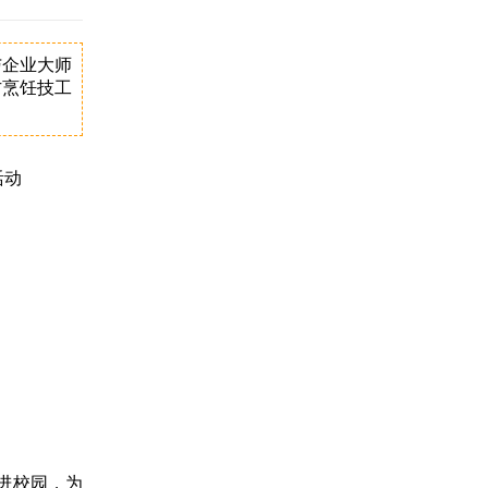
与企业大师
方烹饪技工
活动
进校园，为