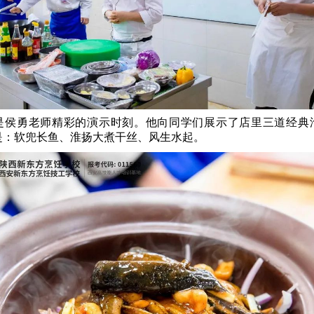
是侯勇老师精彩的演示时刻。他向同学们展示了店里三道经典
是：软兜长鱼、淮扬大煮干丝、风生水起。