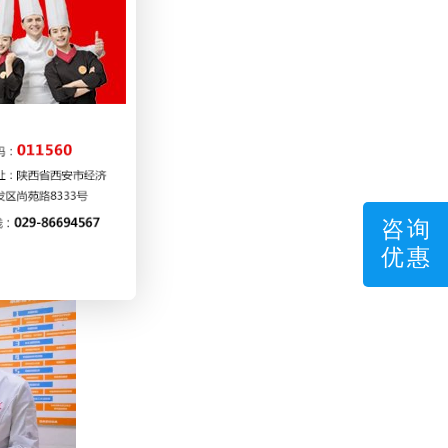
菜烹饪方面
师、河豚证
，将来成长
业的学长学
咨询
优惠