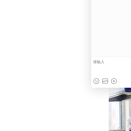
最后，李
有着20
等行业资
为和侯老
姐们做同