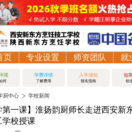
首页
专业设置
师资团队
就
环境
学费详情
入学须知
短
如何
了解费用
报名指南
创
学厨中心
学校新闻
学第一课】淮扬韵厨师长走进西安新
工学校授课