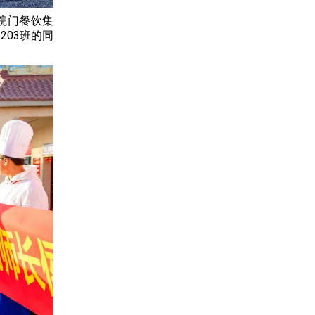
院门餐饮集
203班的同