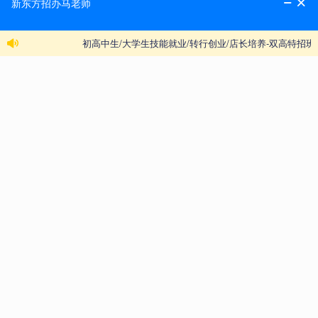
惑。无法到场的同学们也可以关注“陕西新东方烹饪
教育”快手直播间，观看职教分流专场直播，云游校
园。
夏秋季预科班优势
优势一：参加中考、抢占预科班名额两不误
优势二：不看分数，免试入学
优势三：提前适应学习，专业不适合可调剂
优势四：优先选择热门专业，进入名师名企委培班
优势五：现在报名可享高达6000元助学基金
优势六：尽快夯实基本功，早毕业错开高峰期