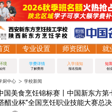
首页
专业设置
师资团队
就
环境
学费详情
入学须知
短
如何
了解费用
报名指南
创
学厨中心
学校新闻
23中国美食烹饪锦标赛丨中国新东方第
水塔醋业杯”全国烹饪职业技能大赛总