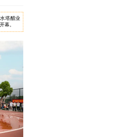
“水塔醋业
大开幕。