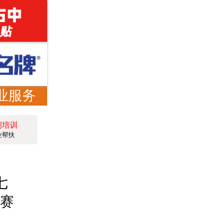
业服务
期培训
业帮扶
七
决赛