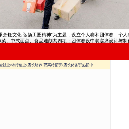
传承烹饪文化 弘扬工匠精神”为主题，设立个人赛和团体赛，个人
凉菜、中式面点、食品雕刻共四项；团体赛设中餐宴席设计与制
饪院校预选赛杀出重围的200余位精英选手、多家知名餐饮企业
长沙新东方烹饪学院，签到现场可谓是高手云集，群英荟萃。