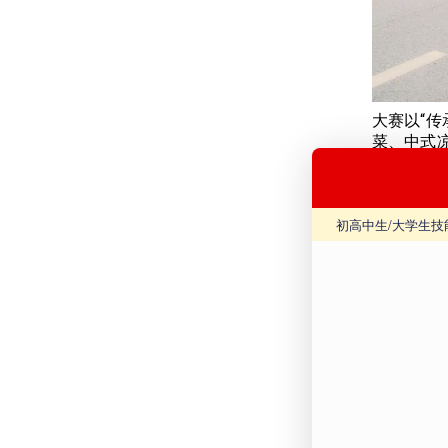
大赛以“
菜、中式
新东方烹
陆续到达