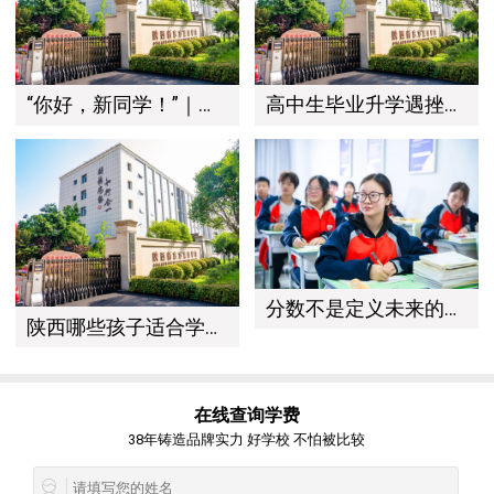
“你好，新同学！”｜西安新东方烹饪技工学校2026级的萌新，都经历了什么？
高中生毕业升学遇挫，技能成才亦是精彩选择。西安新东方“双高人才计划”：用硬技能+真学历，提升职业竞争
分数不是定义未来的唯一标准——写给中考普高线下的孩子和家长们
陕西哪些孩子适合学西点？烘焙专业存在门槛吗？关于择校，你想了解的都在这里
在线查询学费
38年铸造品牌实力 好学校 不怕被比较