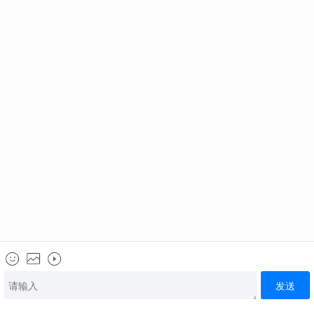
《个人信息授权和保护声明》
学校新闻
行业新闻
就业新闻
视频课堂
厨师培训
健康饮食
入学答疑
小吃培训
西安校区:西安市经济技术开发区尚苑路8333号
汉中校区:汉台区铺镇工业园园区西路与和谐大道交叉口
咨询热线:029-86694567
路线导航
版权:北京朗杰科技有限公司
备案号:
陕ICP备11009568号-1
网站地图
Copyright © 2026 sxxdf.com All rights reserved
30秒
20
电话咨询
在线咨询
首页
了解学费