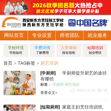
网站首页
专业设置
师资团队
就业服务
学校环境
学费详情
入学须知
短期培训
学校如何
了解费用
报名指南
创业帮扶
首页
TAG标签
厨艺培训
[
学厨师
]
学厨师提升厨艺的途径
有哪些
标签：
学厨师
厨艺培训
2024-11-19
58
查看全文>
[
短期厨师
]
家庭主妇烹饪培训班,