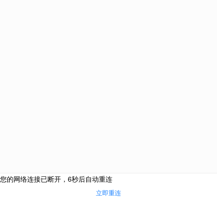
十一月 创新 · 务实与拓展
十一月，教学与合作务实推进。西点专业2025年度新
品推介会圆满落幕，展示了教学研发的新成果，确保
课程内容始终与市场潮流同步。
30秒
23
电话咨询
在线咨询
首页
了解学费