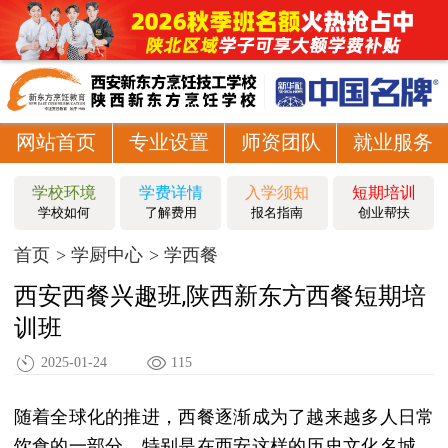
网站首页
专业设置
师资团队
就业服务
学校环境
学费详情
入学须知
短期培训
学校如何
了解费用
报名指南
创业帮扶
首页
学厨中心
学西餐
西安西餐兴趣班,陕西新东方西餐短期培
训班
2025-01-24
115
随着全球化的推进，西餐逐渐成为了越来越多人日常
饮食的一部分。特别是在西安这样的历史文化名城，