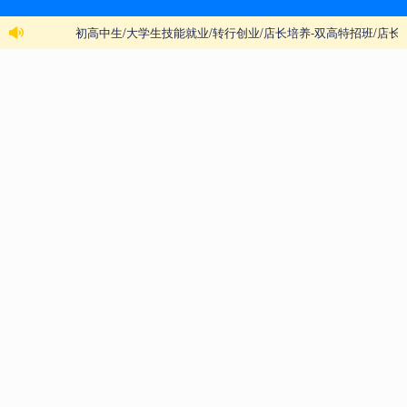
注重实践教学，提升学员动手能力
陕西新东方西餐培训班的另一大亮点是其强调实践操
作的教学方式。与传统的课堂授课不同，新东方将更
多的时间和精力放在了动手实践上。学员不仅能学到
西餐的理论知识，还能通过亲手操作，熟悉各种厨房
工具的使用，掌握西餐的烹饪技巧。通过实际操作，
学员能够更好地理解菜品的制作过程，提高烹饪能
力，从而在就业市场中脱颖而出。